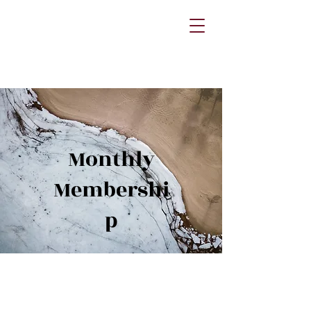
Guitar Music Original
Music
Concerts
Collaborations
Lessons
Monthly
Membershi
p